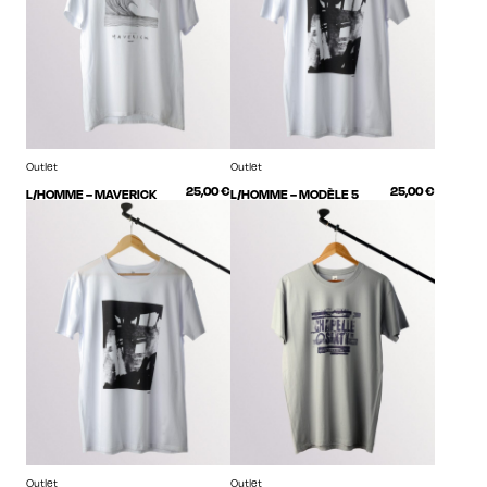
Outlet
Outlet
25,00
€
25,00
€
L/HOMME – MAVERICK
L/HOMME – MODÈLE 5
Outlet
Outlet