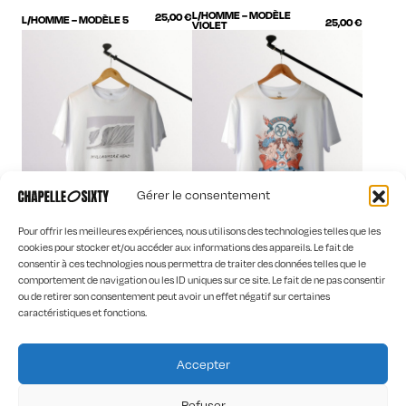
L/HOMME – MODÈLE
25,00
€
L/HOMME – MODÈLE 5
25,00
€
VIOLET
Gérer le consentement
Pour offrir les meilleures expériences, nous utilisons des technologies telles que les
cookies pour stocker et/ou accéder aux informations des appareils. Le fait de
consentir à ces technologies nous permettra de traiter des données telles que le
Outlet
Outlet
comportement de navigation ou les ID uniques sur ce site. Le fait de ne pas consentir
L/HOMME –
25,00
€
L/HOMME – XV DIABLE
25,00
€
MULLAGHMORE HEAD
ou de retirer son consentement peut avoir un effet négatif sur certaines
caractéristiques et fonctions.
Outlet
25,00
€
M/ HOMME – UNIQUE
Accepter
Refuser