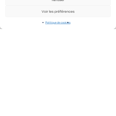
Voir les préférences
Politique de cookies
Outlet
25,00
€
L/UNISEXE – BELHARRA
Outlet
M/FEMME – LA
25,00
€
SUPERHÉROS
Outlet