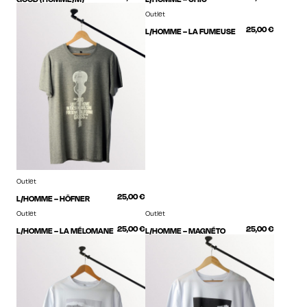
Outlet
25,00
€
L/HOMME – LA FUMEUSE
Outlet
25,00
€
L/HOMME – HÖFNER
Outlet
Outlet
25,00
€
25,00
€
L/HOMME – LA MÉLOMANE
L/HOMME – MAGNÉTO