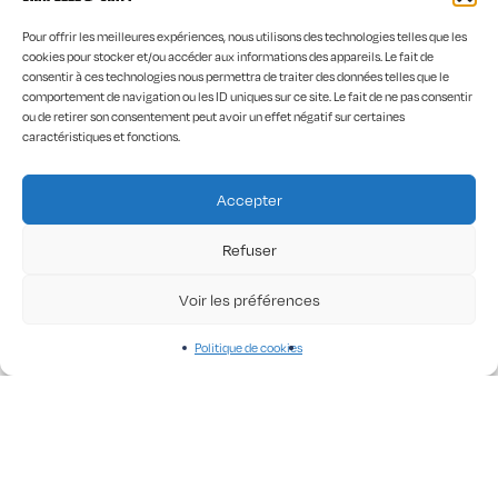
Pour offrir les meilleures expériences, nous utilisons des technologies telles que les
cookies pour stocker et/ou accéder aux informations des appareils. Le fait de
consentir à ces technologies nous permettra de traiter des données telles que le
comportement de navigation ou les ID uniques sur ce site. Le fait de ne pas consentir
ou de retirer son consentement peut avoir un effet négatif sur certaines
caractéristiques et fonctions.
Accepter
Sweats étranges homme
Refuser
80,00
€
VAUDOU – CURCUMA
Voir les préférences
Politique de cookies
LIVRAISON SOUS 10 JOURS
CRÉÉS ET IMPRIMÉS EN FRANCE