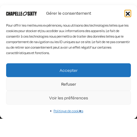
Gérer le consentement
Pour offrir les meilleures expériences, nous utilisons des technologies telles que les
cookies pour stocker et/ou accéder aux informations des appareils. Le fait de
consentir à ces technologies nous permettra de traiter des données telles que le
comportement de navigation ou les ID uniques sur ce site. Le fait de ne pas consentir
ou de retirer son consentement peut avoir un effet négatif sur certaines
51, route Napoléon
caractéristiques et fonctions.
42114 Machézal
contact@chapelle-sixty.fr
Accepter
T-SHIRTS MANCHES LONGUES HOMME
Refuser
SWEATS ÉTRANGES FEMME
SWEATS ÉTRANGES HOMME
Voir les préférences
ACCUEIL
LA MARQUE
Politique de cookies
LES DESIGNERS
CONTACT
PRODUCT DESIGNER
CGV