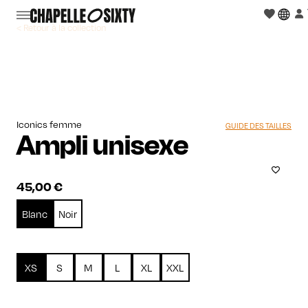
< Retour à la collection
Iconics femme
GUIDE DES TAILLES
Ampli unisexe
45,00
€
Blanc
Noir
XS
S
M
L
XL
XXL