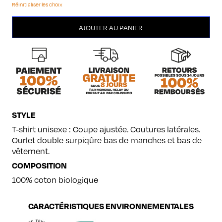
Réinitialiser les choix
quantité
AJOUTER AU PANIER
de
Ampli
unisexe
STYLE
T-shirt unisexe : Coupe ajustée. Coutures latérales.
Ourlet double surpiqûre bas de manches et bas de
vêtement.
COMPOSITION
100% coton biologique
CARACTÉRISTIQUES ENVIRONNEMENTALES