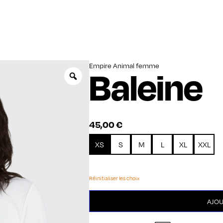
Empire Animal femme
Baleine
Zoom
45,00
€
XS
S
M
L
XL
XXL
Réinitialiser les choix
quantité
AJOU
de
Baleine