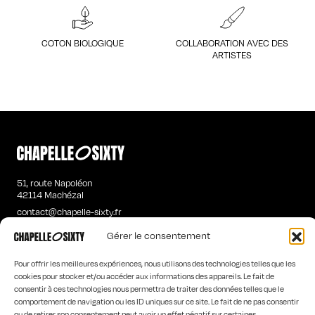
COTON BIOLOGIQUE
COLLABORATION AVEC DES
ARTISTES
51, route Napoléon
42114 Machézal
contact@chapelle-sixty.fr
Gérer le consentement
T-SHIRTS MANCHES LONGUES HOMME
SWEATS ÉTRANGES FEMME
Pour offrir les meilleures expériences, nous utilisons des technologies telles que les
SWEATS ÉTRANGES HOMME
cookies pour stocker et/ou accéder aux informations des appareils. Le fait de
consentir à ces technologies nous permettra de traiter des données telles que le
ACCUEIL
comportement de navigation ou les ID uniques sur ce site. Le fait de ne pas consentir
LA MARQUE
ou de retirer son consentement peut avoir un effet négatif sur certaines