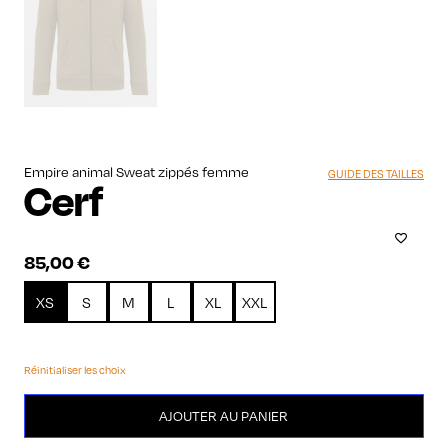
Empire animal Sweat zippés femme
GUIDE DES TAILLES
Cerf
85,00
€
XS
S
M
L
XL
XXL
Réinitialiser les choix
quantité
AJOUTER AU PANIER
de
Cerf