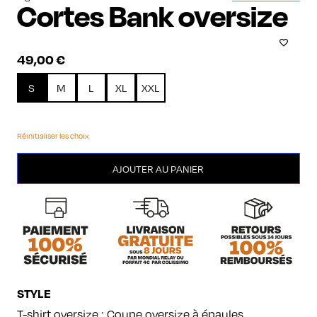
Cortes Bank oversize
49,00
€
S
M
L
XL
XXL
Réinitialiser les choix
quantité
AJOUTER AU PANIER
de
Cortes
Bank
oversize
STYLE
T-shirt oversize : Coupe oversize à épaules