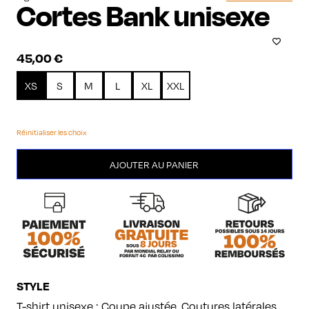
Cortes Bank unisexe
45,00
€
XS
S
M
L
XL
XXL
Réinitialiser les choix
quantité
AJOUTER AU PANIER
de
Cortes
Bank
unisexe
STYLE
T-shirt unisexe : Coupe ajustée. Coutures latérales.