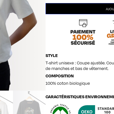
quantité
AJOU
de
Dans
les
alpages
STYLE
T-shirt unisexe : Coupe ajustée. Cou
de manches et bas de vêtement.
COMPOSITION
100% coton biologique
CARACTÉRISTIQUES ENVIRONNEM