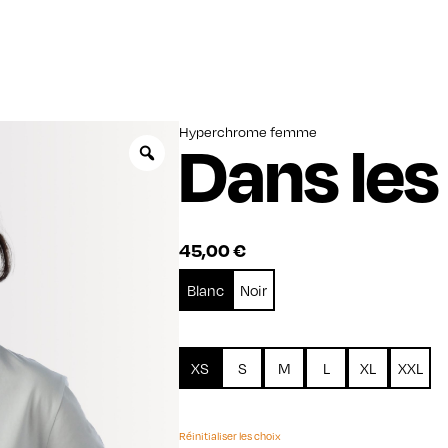
Hyperchrome femme
Dans les
Zoom
45,00
€
Blanc
Noir
XS
S
M
L
XL
XXL
Réinitialiser les choix