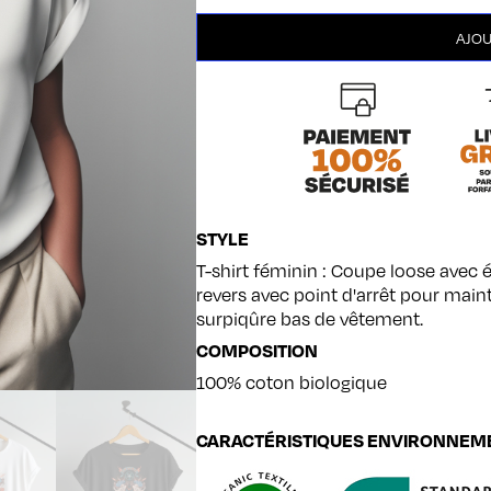
quantité
AJOU
de
XV
Diable
STYLE
T-shirt féminin : Coupe loose avec
revers avec point d'arrêt pour mainte
surpiqûre bas de vêtement.
COMPOSITION
100% coton biologique
CARACTÉRISTIQUES ENVIRONNEM