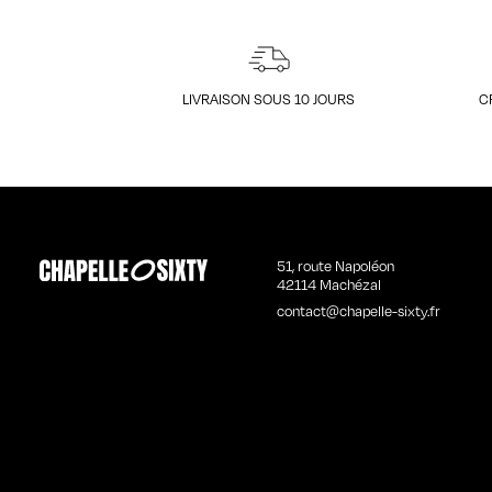
LIVRAISON SOUS 10 JOURS
C
51, route Napoléon
42114 Machézal
contact@chapelle-sixty.fr