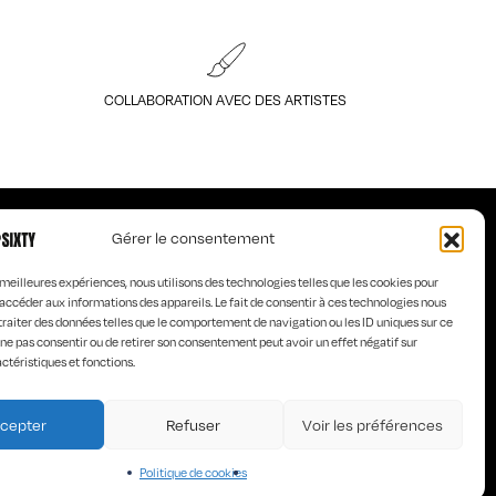
COLLABORATION AVEC DES ARTISTES
Gérer le consentement
s meilleures expériences, nous utilisons des technologies telles que les cookies pour
accéder aux informations des appareils. Le fait de consentir à ces technologies nous
traiter des données telles que le comportement de navigation ou les ID uniques sur ce
de ne pas consentir ou de retirer son consentement peut avoir un effet négatif sur
LES DESIGNERS
ctéristiques et fonctions.
ESIGNER
CGV
cepter
Refuser
Voir les préférences
Politique de cookies