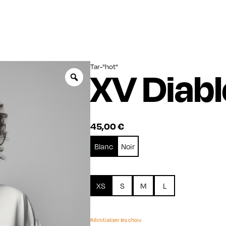
Tar-"hot"
XV Diabl
Zoom
45,00
€
Blanc
Noir
XS
S
M
L
Réinitialiser les choix