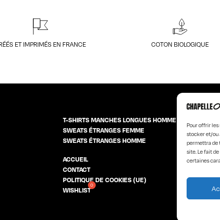
RÉÉS ET IMPRIMÉS EN FRANCE
COTON BIOLOGIQUE
T-SHIRTS MANCHES LONGUES HOMME
Pour offrir le
SWEATS ÉTRANGES FEMME
stocker et/ou 
SWEATS ÉTRANGES HOMME
permettra de 
site. Le fait 
ACCUEIL
LA MARQUE
certaines cara
CONTACT
PRODUCT D
POLITIQUE DE COOKIES (UE)
Ac
WISHLIST