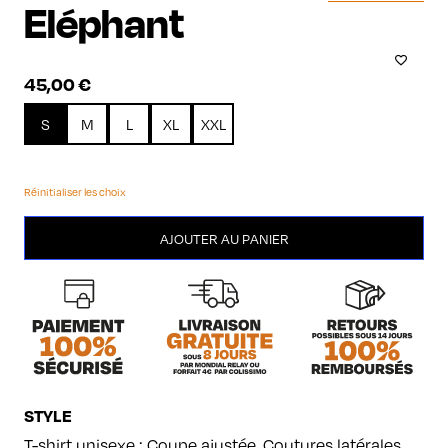
Eléphant
45,00
€
S
M
L
XL
XXL
Réinitialiser les choix
quantité
AJOUTER AU PANIER
de
Eléphant
STYLE
T-shirt unisexe : Coupe ajustée. Coutures latérales.