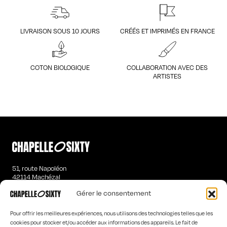
LIVRAISON SOUS 10 JOURS
CRÉÉS ET IMPRIMÉS EN FRANCE
COTON BIOLOGIQUE
COLLABORATION AVEC DES
ARTISTES
51, route Napoléon
42114 Machézal
contact@chapelle-sixty.fr
Gérer le consentement
T-SHIRTS MANCHES LONGUES HOMME
Pour offrir les meilleures expériences, nous utilisons des technologies telles que les
SWEATS ÉTRANGES FEMME
cookies pour stocker et/ou accéder aux informations des appareils. Le fait de