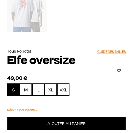
Tous Robots!
GUIDE DES TAILLES
Elfe oversize
49,00
€
S
M
L
XL
XXL
Réinitialiser les choix
quantité
AJOUTER AU PANIER
de
Elfe