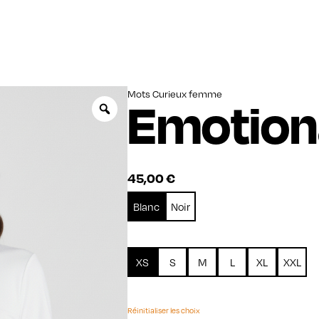
Mots Curieux femme
Emotion
Zoom
45,00
€
Blanc
Noir
XS
S
M
L
XL
XXL
Réinitialiser les choix