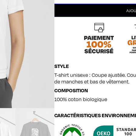
quantité
AJOU
de
Emotional
unisexe
STYLE
T-shirt unisexe : Coupe ajustée. Cou
de manches et bas de vêtement.
COMPOSITION
100% coton biologique
CARACTÉRISTIQUES ENVIRONNEM