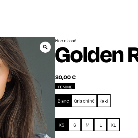
Non classé
Golden R
Zoom
30,00
€
FEMME
Blanc
Gris chiné
Kaki
XS
S
M
L
XL