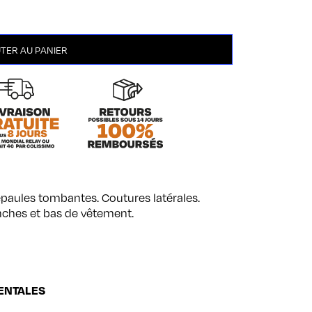
TER AU PANIER
 épaules tombantes. Coutures latérales.
nches et bas de vêtement.
ENTALES