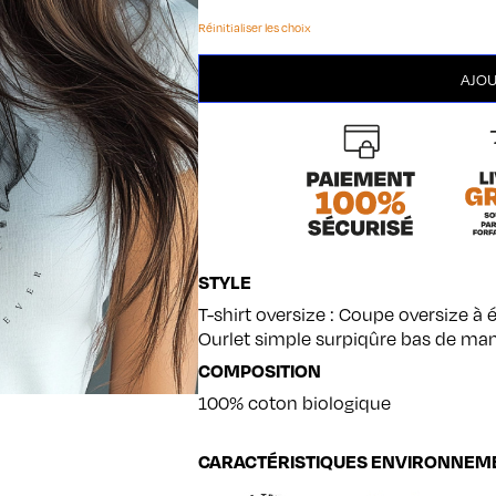
Réinitialiser les choix
quantité
AJOU
de
Golden
Retriever
STYLE
T-shirt oversize : Coupe oversize à
Ourlet simple surpiqûre bas de ma
COMPOSITION
100% coton biologique
CARACTÉRISTIQUES ENVIRONNEM