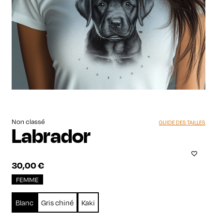
Non classé
GUIDE DES TAILLES
Labrador
30,00
€
FEMME
Blanc
Gris chiné
Kaki