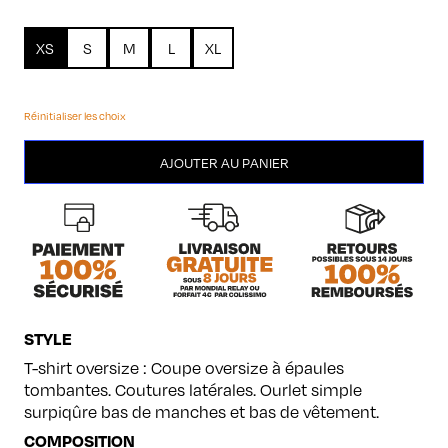
XS
S
M
L
XL
Réinitialiser les choix
quantité
AJOUTER AU PANIER
de
Labrador
STYLE
T-shirt oversize : Coupe oversize à épaules
tombantes. Coutures latérales. Ourlet simple
surpiqûre bas de manches et bas de vêtement.
COMPOSITION