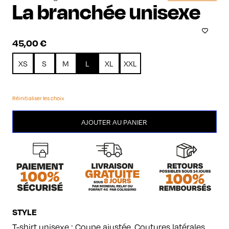
La branchée unisexe
45,00
€
XS
S
M
L
XL
XXL
Réinitialiser les choix
quantité
AJOUTER AU PANIER
de
La
branchée
unisexe
STYLE
T-shirt unisexe : Coupe ajustée. Coutures latérales.