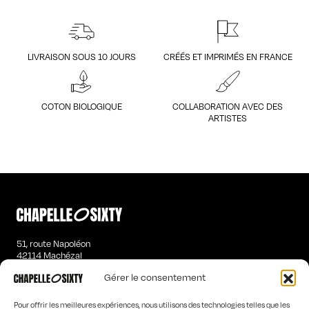
LIVRAISON SOUS 10 JOURS
CRÉÉS ET IMPRIMÉS EN FRANCE
COTON BIOLOGIQUE
COLLABORATION AVEC DES
ARTISTES
51, route Napoléon
42114 Machézal
contact@chapelle-sixty.fr
Gérer le consentement
T-SHIRTS MANCHES LONGUES HOMME
Pour offrir les meilleures expériences, nous utilisons des technologies telles que les