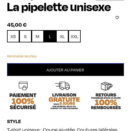
La pipelette unisexe
45,00
€
XS
S
M
L
XL
XXL
Réinitialiser les choix
quantité
AJOUTER AU PANIER
de
La
pipelette
unisexe
STYLE
T-shirt unisexe : Coupe ajustée. Coutures latérales.