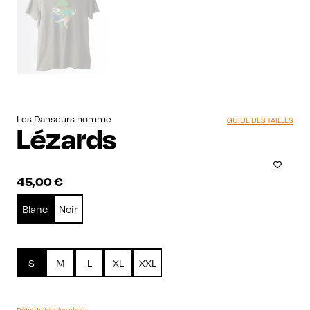
Les Danseurs homme
GUIDE DES TAILLES
Lézards
45,00
€
Blanc
Noir
S
M
L
XL
XXL
Réinitialiser les choix