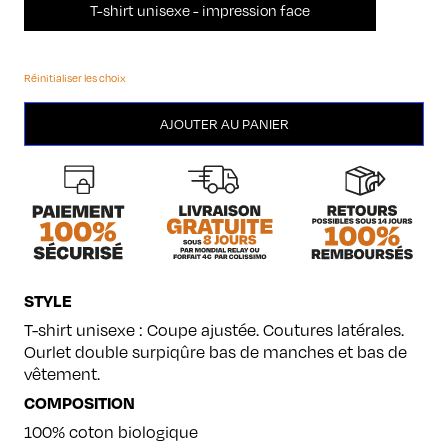
T-shirt unisexe - impression face
Réinitialiser les choix
quantité
AJOUTER AU PANIER
de
Manette
STYLE
T-shirt unisexe : Coupe ajustée. Coutures latérales.
Ourlet double surpiqûre bas de manches et bas de
vêtement.
COMPOSITION
100% coton biologique