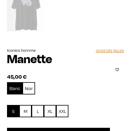
Iconics homme
GUIDE DES TAILLES
Manette
45,00
€
Blanc
Noir
S
M
L
XL
XXL