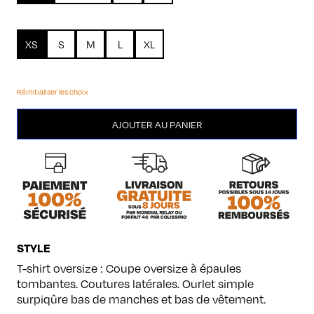
XS
S
M
L
XL
Réinitialiser les choix
quantité
AJOUTER AU PANIER
de
Modèle
5
STYLE
T-shirt oversize : Coupe oversize à épaules
tombantes. Coutures latérales. Ourlet simple
surpiqûre bas de manches et bas de vêtement.