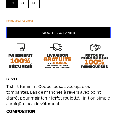
XS
S
M
L
Réinitialiser les choix
quantité
AJOUTER AU PANIER
de
N°2
STYLE
T-shirt féminin : Coupe loose avec épaules
tombantes. Bas de manches à revers avec point
d'arrêt pour maintenir l'effet roulotté. Finition simple
surpiqûre bas de vêtement.
COMPOSITION