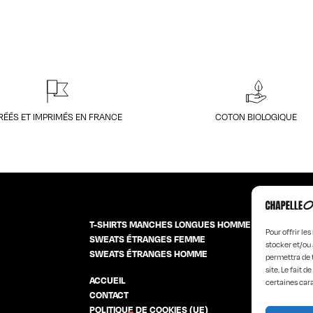
RÉÉS ET IMPRIMÉS EN FRANCE
COTON BIOLOGIQUE
T-SHIRTS MANCHES LONGUES HOMME
Pour offrir le
SWEATS ÉTRANGES FEMME
stocker et/ou 
SWEATS ÉTRANGES HOMME
permettra de 
site. Le fait 
ACCUEIL
LA MARQUE
certaines cara
CONTACT
PRODUCT D
POLITIQUE DE COOKIES (UE)