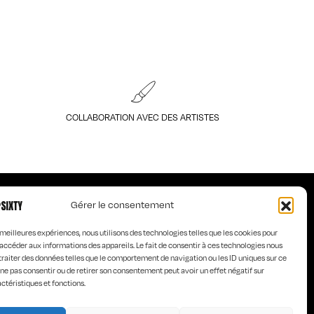
COLLABORATION AVEC DES ARTISTES
Gérer le consentement
s meilleures expériences, nous utilisons des technologies telles que les cookies pour
accéder aux informations des appareils. Le fait de consentir à ces technologies nous
traiter des données telles que le comportement de navigation ou les ID uniques sur ce
de ne pas consentir ou de retirer son consentement peut avoir un effet négatif sur
LES DESIGNERS
ctéristiques et fonctions.
ESIGNER
CGV