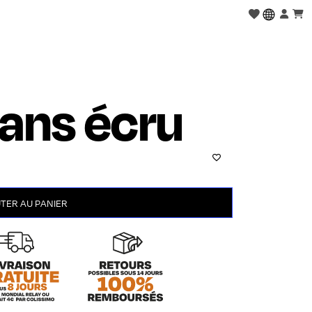
ans écru
TER AU PANIER