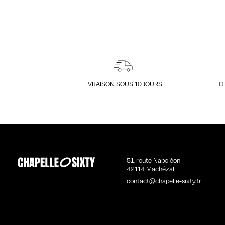
LIVRAISON SOUS 10 JOURS
C
51, route Napoléon
42114 Machézal
contact@chapelle-sixty.fr