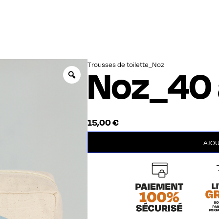
Trousses de toilette_Noz
Noz_40 
Zoom
15,00
€
quantité
AJOU
de
Noz_40
ans
écru