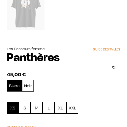
Les Danseurs femme
GUIDE DES TAILLES
Panthères
45,00
€
Blanc
Noir
XS
S
M
L
XL
XXL
Réinitialiser les choix