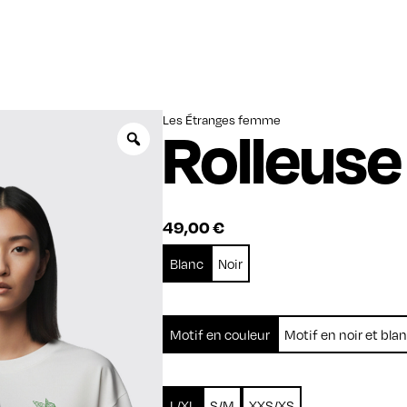
Les Étranges femme
Rolleuse
Zoom
49,00
€
Blanc
Noir
Motif en couleur
Motif en noir et bla
L/XL
S/M
XXS/XS