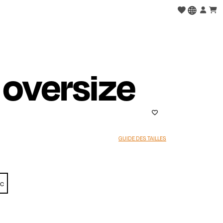
 oversize
GUIDE DES TAILLES
nc