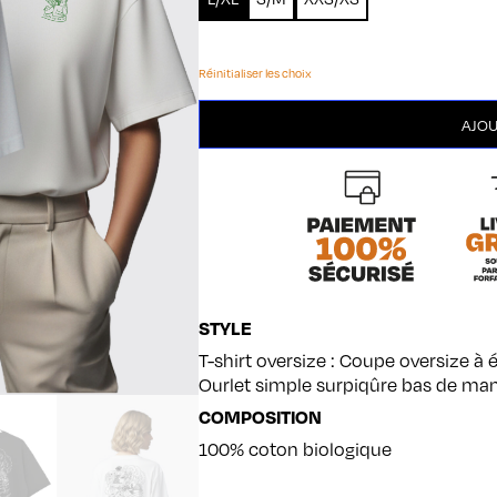
Réinitialiser les choix
quantité
AJOU
de
Rolleuse
oversize
STYLE
T-shirt oversize : Coupe oversize à
Ourlet simple surpiqûre bas de ma
COMPOSITION
100% coton biologique