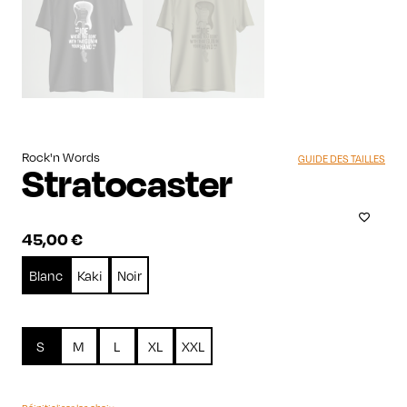
Rock'n Words
GUIDE DES TAILLES
Stratocaster
45,00
€
Blanc
Kaki
Noir
S
M
L
XL
XXL