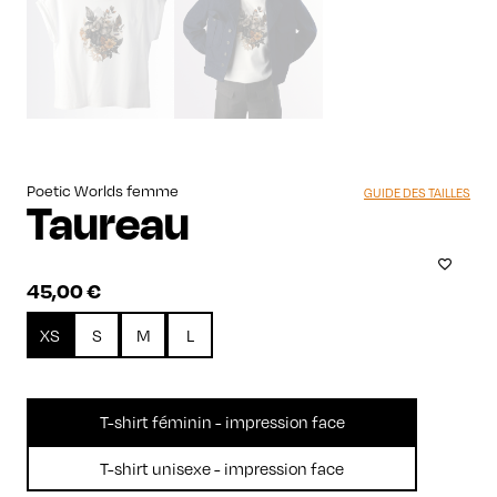
Poetic Worlds femme
GUIDE DES TAILLES
Taureau
45,00
€
XS
S
M
L
T-shirt féminin - impression face
T-shirt unisexe - impression face