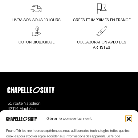
LIVRAISON SOUS 10 JOURS
CRÉÉS ET IMPRIMÉS EN FRANCE
COTON BIOLOGIQUE
COLLABORATION AVEC DES
ARTISTES
51, route Napoléon
42114 Machézal
contact@chapelle-sixty.fr
Gérer le consentement
T-SHIRTS MANCHES LONGUES HOMME
Pour offrir les meilleures expériences, nous utilisons des technologies telles que les
SWEATS ÉTRANGES FEMME
cookies pour stocker et/ou accéder aux informations des appareils. Le fait de