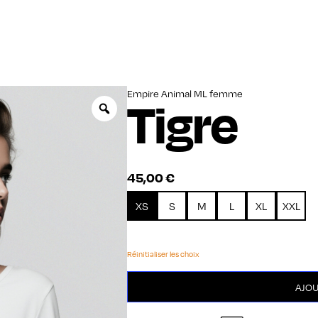
Empire Animal ML femme
Tigre
Zoom
45,00
€
XS
S
M
L
XL
XXL
Réinitialiser les choix
quantité
AJOU
de
Tigre