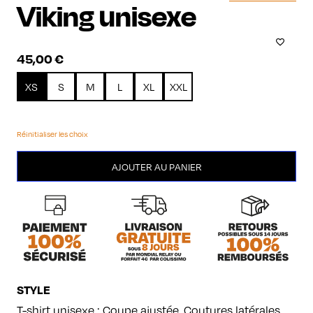
Viking unisexe
45,00
€
XS
S
M
L
XL
XXL
Réinitialiser les choix
quantité
AJOUTER AU PANIER
de
Viking
unisexe
STYLE
T-shirt unisexe : Coupe ajustée. Coutures latérales.