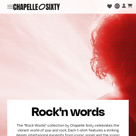
Rock'n words
The "Rock Words" collection by Chapelle Sixty celebrates the
vibrant world of pop and rock. Each t-shirt features a striking
design intertwining excerpts from iconic songs and the iconic