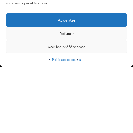
caractéristiques et fonctions.
THE COLLECTIONS
Accepter
All Robots!
Angel Faces
Refuser
Art of KO
Big waves
Voir les préférences
Black Designs
Curious Words
Iconics
Politique de cookies
Hyperchrome homme
Old is
Poetic Worlds
Rock’n Words
“Tar-“hot”
The Dancers
The Stranges
HOME
LA MARQUE
LES CONCEPTEURS
CONTACT