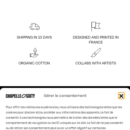
SHIPPING IN 10 DAYS
DESIGNED AND PRINTED IN
FRANCE
ORGANIC COTTON
COLLABS WITH ARTISTS
Gérer le consentement
Pour offrir les meilleures expériences, nous utilisons des technologies telles que les
cookies pour stocker et/ou accéder aux informations des appareils. Le fait de
51, route Napoléon
consentir à ces technologies nous permettra de traiter des données telles que le
42114 Machézal
comportement de navigation ou les ID uniques sur ce site. Le fait de ne pas consentir
contact@chapelle-sixty.fr
ou de retirer son consentement peut avoir un effet négatif sur certaines