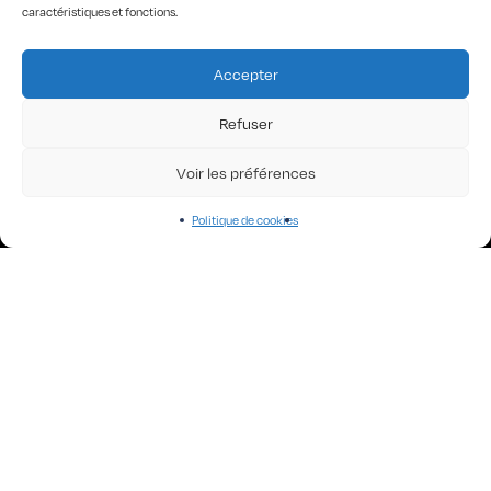
caractéristiques et fonctions.
THE COLLECTIONS
Accepter
All Robots!
Angel Faces
Refuser
Art of KO
Big waves
Voir les préférences
Black Designs
Curious Words
Iconics
Politique de cookies
Hyperchrome homme
Old is
Poetic Worlds
Rock’n Words
“Tar-“hot”
The Dancers
The Stranges
HOME
LA MARQUE
LES CONCEPTEURS
CONTACT