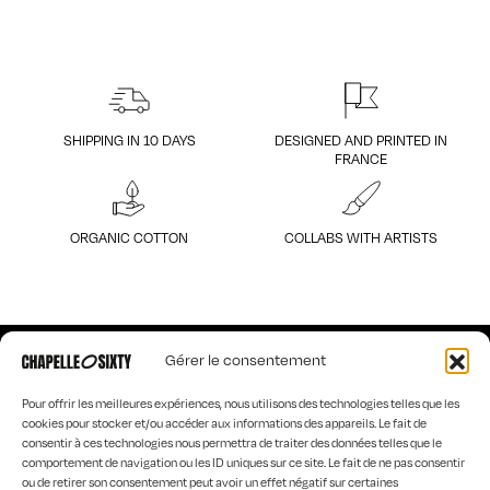
SHIPPING IN 10 DAYS
DESIGNED AND PRINTED IN
FRANCE
ORGANIC COTTON
COLLABS WITH ARTISTS
Gérer le consentement
Pour offrir les meilleures expériences, nous utilisons des technologies telles que les
cookies pour stocker et/ou accéder aux informations des appareils. Le fait de
51, route Napoléon
consentir à ces technologies nous permettra de traiter des données telles que le
42114 Machézal
comportement de navigation ou les ID uniques sur ce site. Le fait de ne pas consentir
contact@chapelle-sixty.fr
ou de retirer son consentement peut avoir un effet négatif sur certaines