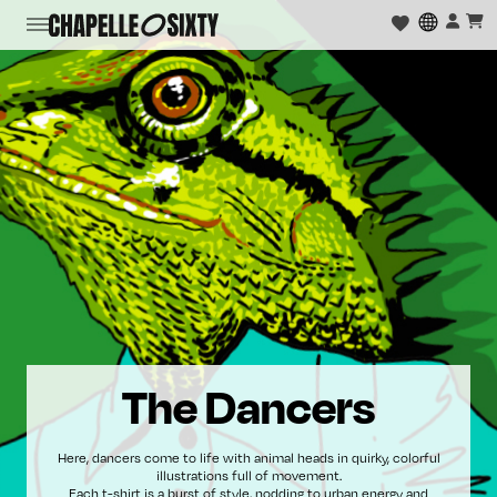
The Dancers
Here, dancers come to life with animal heads in quirky, colorful
illustrations full of movement.
Each t-shirt is a burst of style, nodding to urban energy and