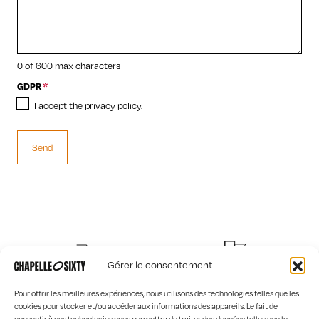
0 of 600 max characters
GDPR
*
I accept the privacy policy.
Gérer le consentement
SHIPPING IN 10 DAYS
DESIGNED AND PRINTED IN
FRANCE
Pour offrir les meilleures expériences, nous utilisons des technologies telles que les
cookies pour stocker et/ou accéder aux informations des appareils. Le fait de