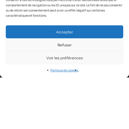
consentir à ces technologies nous permettra de traiter des données telles que le
comportement de navigation ou les ID uniques sur ce site. Le fait de ne pas consentir
ORGANIC COTTON
COLLABS WITH ARTISTS
ou de retirer son consentement peut avoir un effet négatif sur certaines
caractéristiques et fonctions.
Accepter
Refuser
Voir les préférences
51, route Napoléon
42114 Machézal
Politique de cookies
contact@chapelle-sixty.fr
THE COLLECTIONS
All Robots!
Angel Faces
Art of KO
Big waves
Black Designs
Curious Words