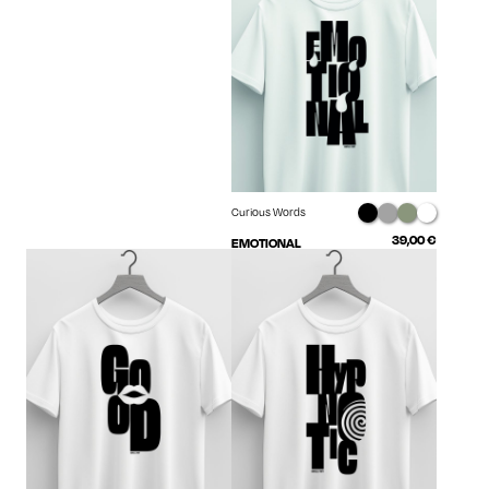
Curious Words
39,00
€
EMOTIONAL