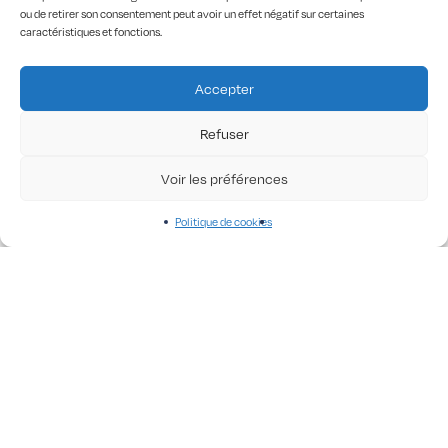
ou de retirer son consentement peut avoir un effet négatif sur certaines
caractéristiques et fonctions.
Accepter
SHIPPING IN 10 DAYS
DESIGNED AND PRINTED IN
FRANCE
Refuser
Voir les préférences
ORGANIC COTTON
COLLABS WITH ARTISTS
Politique de cookies
51, route Napoléon
42114 Machézal
contact@chapelle-sixty.fr