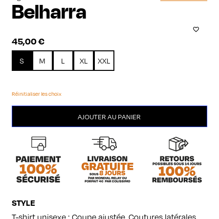
Belharra
45,00
€
S
M
L
XL
XXL
Réinitialiser les choix
quantité
AJOUTER AU PANIER
de
Belharra
STYLE
T-shirt unisexe : Coupe ajustée. Coutures latérales.