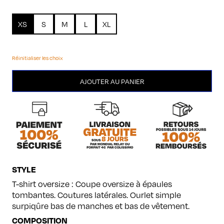
XS
S
M
L
XL
Réinitialiser les choix
quantité
AJOUTER AU PANIER
de
Bouledogue
français
STYLE
T-shirt oversize : Coupe oversize à épaules
tombantes. Coutures latérales. Ourlet simple
surpiqûre bas de manches et bas de vêtement.
COMPOSITION