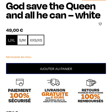
God save the Queen
and all he can – white
49,00
€
L/XL
S/M
XXS/XS
Réinitialiser les choix
quantité
AJOUTER AU PANIER
de
God
save
the
Queen
and
all
he