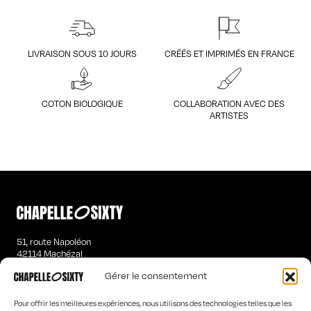
LIVRAISON SOUS 10 JOURS
CRÉÉS ET IMPRIMÉS EN FRANCE
COTON BIOLOGIQUE
COLLABORATION AVEC DES
ARTISTES
51, route Napoléon
42114 Machézal
contact@chapelle-sixty.fr
Gérer le consentement
T-SHIRTS MANCHES LONGUES HOMME
Pour offrir les meilleures expériences, nous utilisons des technologies telles que les