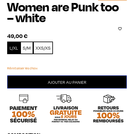
Women are Punk too
– white
49,00
€
L/XL
S/M
XXS/XS
Réinitialiser les choix
quantité
AJOUTER AU PANIER
de
Women
are
Punk
too
-
white