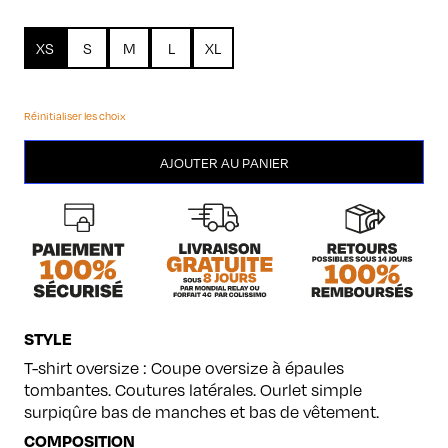
XS
S
M
L
XL
Réinitialiser les choix
quantité
AJOUTER AU PANIER
de
Husky
STYLE
T-shirt oversize : Coupe oversize à épaules
tombantes. Coutures latérales. Ourlet simple
surpiqûre bas de manches et bas de vêtement.
COMPOSITION