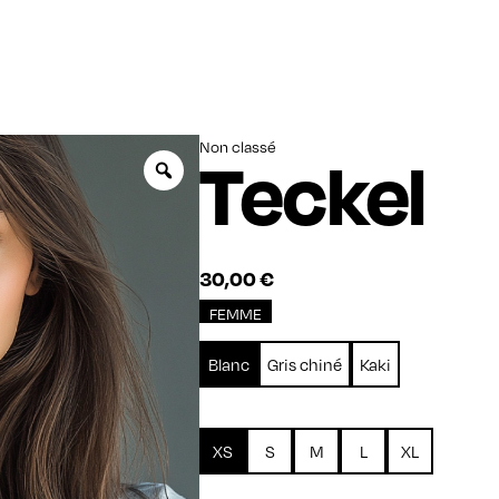
Non classé
Teckel
Zoom
30,00
€
FEMME
Blanc
Gris chiné
Kaki
XS
S
M
L
XL