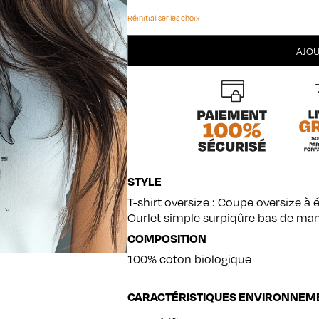
Réinitialiser les choix
quantité
AJOU
de
Teckel
STYLE
T-shirt oversize : Coupe oversize à
Ourlet simple surpiqûre bas de ma
COMPOSITION
100% coton biologique
CARACTÉRISTIQUES ENVIRONNEM