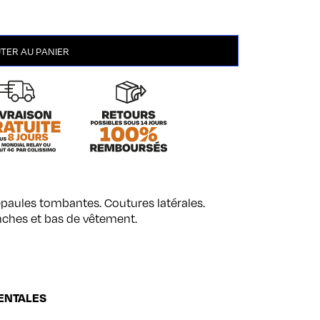
TER AU PANIER
 épaules tombantes. Coutures latérales.
nches et bas de vêtement.
ENTALES