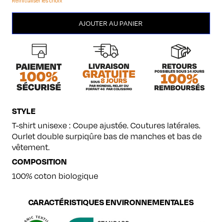
Réinitialiser les choix
quantité
AJOUTER AU PANIER
de
Maîtres
d'oeuvre
STYLE
T-shirt unisexe : Coupe ajustée. Coutures latérales.
Ourlet double surpiqûre bas de manches et bas de
vêtement.
COMPOSITION
100% coton biologique
CARACTÉRISTIQUES ENVIRONNEMENTALES