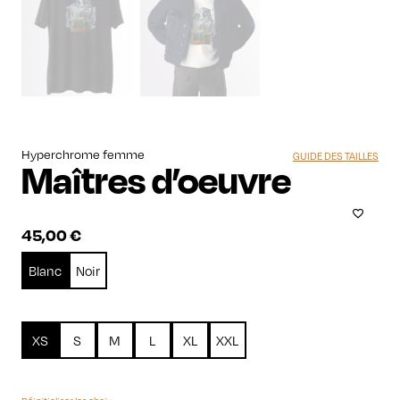
Hyperchrome femme
GUIDE DES TAILLES
Maîtres d’oeuvre
45,00
€
Blanc
Noir
XS
S
M
L
XL
XXL