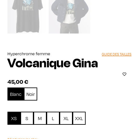
Hyperchrome femme
GUIDE DES TAILLES
Volcanique Gina
45,00
€
Blanc
Noir
XS
S
M
L
XL
XXL