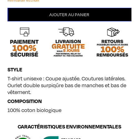
Réinitialiser les choix
quantité
AJOUTER AU PANIER
de
Volcanique
Gina
STYLE
T-shirt unisexe : Coupe ajustée. Coutures latérales.
Ourlet double surpiqûre bas de manches et bas de
vêtement.
COMPOSITION
100% coton biologique
CARACTÉRISTIQUES ENVIRONNEMENTALES