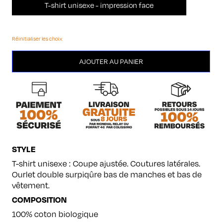
T-shirt unisexe - impression face
Réinitialiser les choix
quantité
AJOUTER AU PANIER
de
Minitel
STYLE
T-shirt unisexe : Coupe ajustée. Coutures latérales.
Ourlet double surpiqûre bas de manches et bas de
vêtement.
COMPOSITION
100% coton biologique