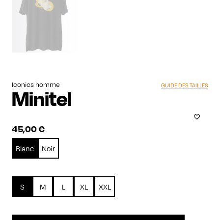
Iconics homme
GUIDE DES TAILLES
Minitel
45,00
€
Blanc
Noir
S
M
L
XL
XXL