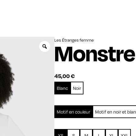
Les Étranges femme
Monstre
Zoom
45,00
€
Blanc
Noir
Motif en couleur
Motif en noir et bla
XS
S
M
L
XL
XXL