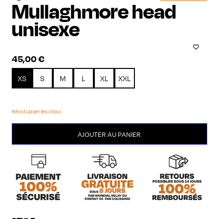
Mullaghmore head
unisexe
45,00
€
XS
S
M
L
XL
XXL
Réinitialiser les choix
quantité
AJOUTER AU PANIER
de
Mullaghmore
head
unisexe