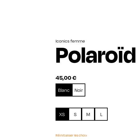
Iconics femme
Polaroïd
45,00
€
Blanc
Noir
XS
S
M
L
Réinitialiser les choix