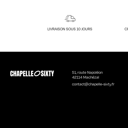
LIVRAISON SOUS 10 JOURS
C
51, route Napoléon
42114 Machézal
contact@chapelle-sixty.fr