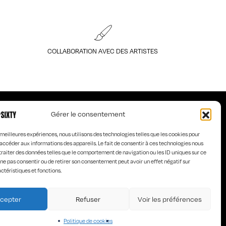
COLLABORATION AVEC DES ARTISTES
Gérer le consentement
s meilleures expériences, nous utilisons des technologies telles que les cookies pour
accéder aux informations des appareils. Le fait de consentir à ces technologies nous
traiter des données telles que le comportement de navigation ou les ID uniques sur ce
de ne pas consentir ou de retirer son consentement peut avoir un effet négatif sur
LES DESIGNERS
ctéristiques et fonctions.
ESIGNER
CGV
cepter
Refuser
Voir les préférences
Politique de cookies