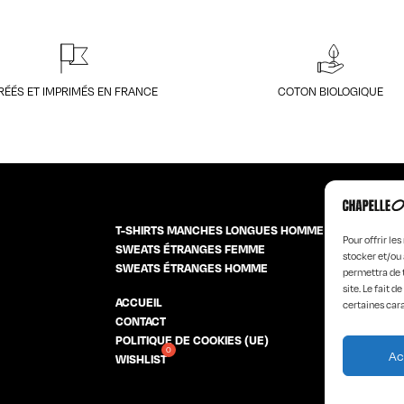
RÉÉS ET IMPRIMÉS EN FRANCE
COTON BIOLOGIQUE
T-SHIRTS MANCHES LONGUES HOMME
Pour offrir le
SWEATS ÉTRANGES FEMME
stocker et/ou 
SWEATS ÉTRANGES HOMME
permettra de 
site. Le fait 
ACCUEIL
LA MARQUE
certaines cara
CONTACT
PRODUCT D
POLITIQUE DE COOKIES (UE)
Ac
WISHLIST