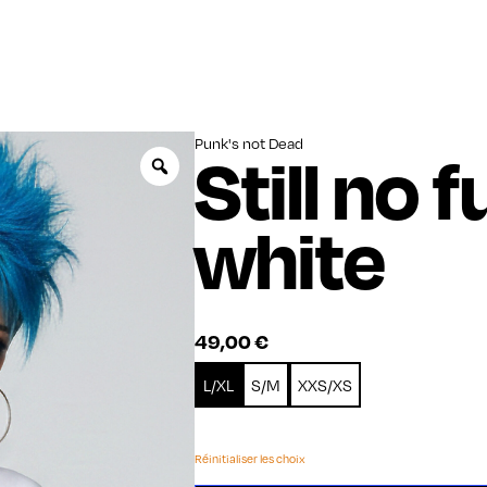
Punk's not Dead
Still no 
Zoom
white
49,00
€
L/XL
S/M
XXS/XS
Réinitialiser les choix