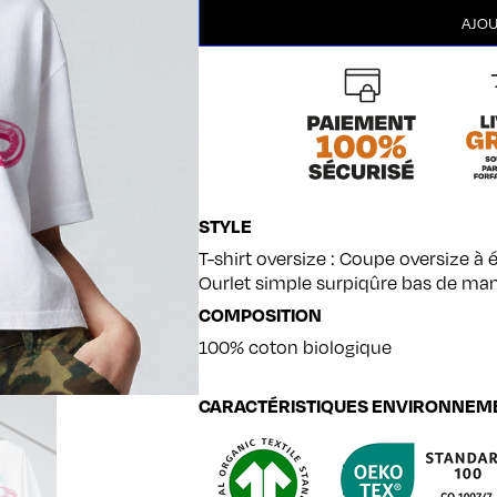
quantité
AJOU
de
Still
no
future
-
white
STYLE
T-shirt oversize : Coupe oversize à
Ourlet simple surpiqûre bas de ma
COMPOSITION
100% coton biologique
CARACTÉRISTIQUES ENVIRONNEM