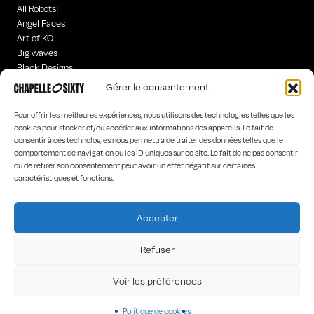
All Robots!
Angel Faces
Art of KO
Big waves
Black Designs
Curious Words
Gérer le consentement
Iconics
Hyperchrome homme
Pour offrir les meilleures expériences, nous utilisons des technologies telles que les
Old is
cookies pour stocker et/ou accéder aux informations des appareils. Le fait de
consentir à ces technologies nous permettra de traiter des données telles que le
Poetic Worlds
comportement de navigation ou les ID uniques sur ce site. Le fait de ne pas consentir
Rock’n Words
ou de retirer son consentement peut avoir un effet négatif sur certaines
“Tar-“hot”
caractéristiques et fonctions.
The Dancers
The Stranges
Accepter
HOME
LA MARQUE
Refuser
LES CONCEPTEURS
CONTACT
Voir les préférences
Politique de cookies