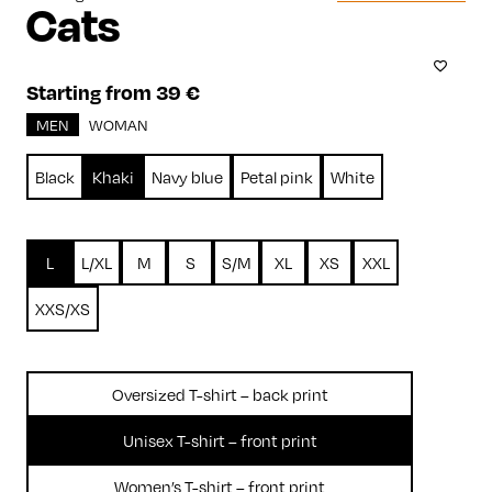
Cats
Starting from 39 €
MEN
WOMAN
Black
Khaki
Navy blue
Petal pink
White
L
L/XL
M
S
S/M
XL
XS
XXL
XXS/XS
Oversized T-shirt – back print
Unisex T-shirt – front print
Women’s T-shirt – front print