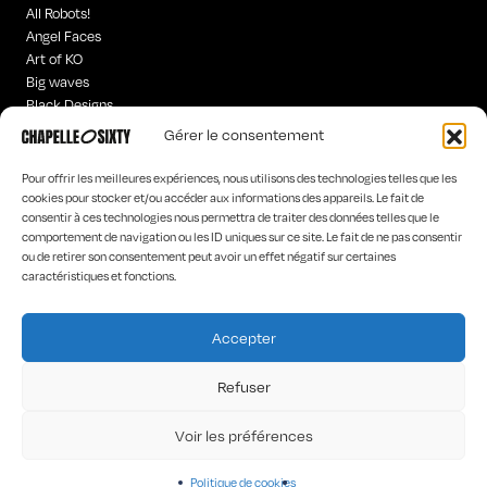
All Robots!
Angel Faces
Art of KO
Big waves
Black Designs
Curious Words
Gérer le consentement
Iconics
Hyperchrome homme
Pour offrir les meilleures expériences, nous utilisons des technologies telles que les
Old is
cookies pour stocker et/ou accéder aux informations des appareils. Le fait de
consentir à ces technologies nous permettra de traiter des données telles que le
Poetic Worlds
comportement de navigation ou les ID uniques sur ce site. Le fait de ne pas consentir
Rock’n Words
ou de retirer son consentement peut avoir un effet négatif sur certaines
“Tar-“hot”
caractéristiques et fonctions.
The Dancers
The Stranges
Accepter
HOME
LA MARQUE
Refuser
LES CONCEPTEURS
CONTACT
Voir les préférences
Politique de cookies