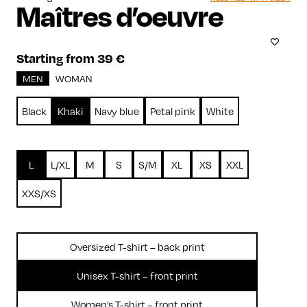
Maîtres d’oeuvre
Starting from 39 €
MEN
WOMAN
Black
Khaki
Navy blue
Petal pink
White
L
L/XL
M
S
S/M
XL
XS
XXL
XXS/XS
Oversized T-shirt – back print
Unisex T-shirt – front print
Women’s T-shirt – front print