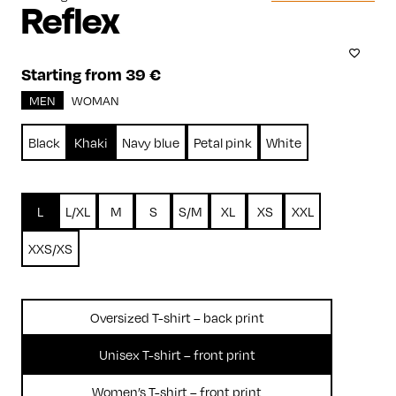
Reflex
Starting from 39 €
MEN
WOMAN
Black
Khaki
Navy blue
Petal pink
White
L
L/XL
M
S
S/M
XL
XS
XXL
XXS/XS
Oversized T-shirt – back print
Unisex T-shirt – front print
Women’s T-shirt – front print