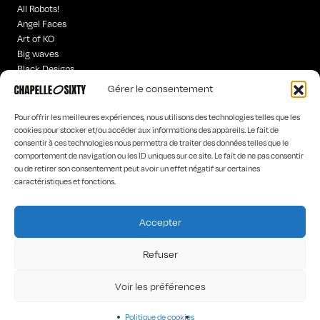
All Robots!
Angel Faces
Art of KO
Big waves
Black Designs
Curious Words
Gérer le consentement
Iconics
Hyperchrome homme
Pour offrir les meilleures expériences, nous utilisons des technologies telles que les
Old is
cookies pour stocker et/ou accéder aux informations des appareils. Le fait de
consentir à ces technologies nous permettra de traiter des données telles que le
Poetic Worlds
comportement de navigation ou les ID uniques sur ce site. Le fait de ne pas consentir
Rock’n Words
ou de retirer son consentement peut avoir un effet négatif sur certaines
“Tar-“hot”
caractéristiques et fonctions.
The Dancers
The Stranges
Accepter
HOME
LA MARQUE
Refuser
LES CONCEPTEURS
CONTACT
Voir les préférences
Politique de cookies