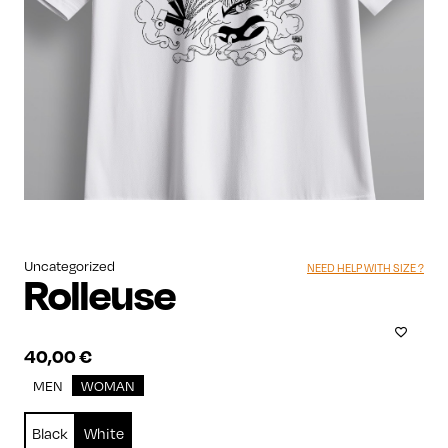
Uncategorized
NEED HELP WITH SIZE ?
Rolleuse
40,00
€
MEN
WOMAN
Black
White