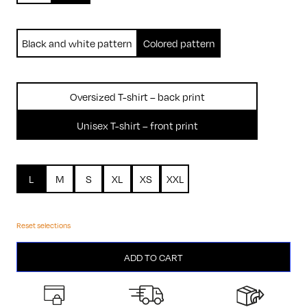
Black and white pattern
Colored pattern
Oversized T-shirt – back print
Unisex T-shirt – front print
L
M
S
XL
XS
XXL
Reset selections
Rolleuse
ADD TO CART
quantity